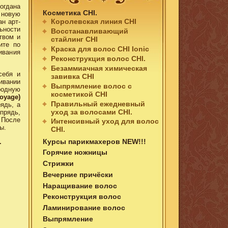
огдана
Косметика CHI.
 новую
Королевская линия CHI
ан арт-
ьности
Восстанавливающий
твом и
стайлинг CHI
ите по
Краска для волос CHI Ionic
ивания
Реконструкция волос CHI.
Безаммиачная химическая
себя и
завивка CHI
ивании
Выпрямление волос c
родную
косметикой CHI
oyage)
Правильный ежедневный
ядь, а
уход за волосами СHI.
прядь,
 После
Интенсивный уход для волос
ы.
СHI.
Курсы парикмахеров NEW!!!
.
Горячие ножницы
Стрижки
Вечерние причёски
Наращивание волос
Реконструкция волос
Ламинирование волос
Выпрямление