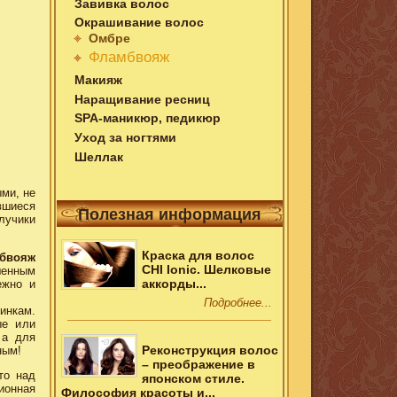
Завивка волос
Окрашивание волос
Омбре
Фламбвояж
Макияж
Наращивание ресниц
SPA-маникюр, педикюр
Уход за ногтями
Шеллак
ми, не
вшиеся
Полезная информация
лучики
Краска для волос
бвояж
CHI Ionic. Шелковые
шенным
аккорды...
ежно и
Подробнее...
инкам.
ые или
 а для
Реконструкция волос
ным!
– преображение в
то над
японском стиле.
ионная
Философия красоты и...