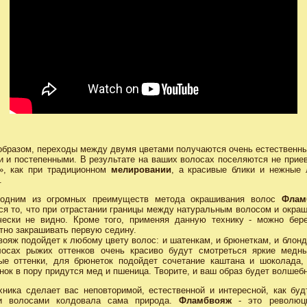
образом, переходы между двумя цветами получаются очень естественны
и и постепенными. В результате на ваших волосах поселяются не прие
», как при традиционном
мелировании
, а красивые блики и нежные 
.
 одним из огромных преимуществ метода окрашивания волос
Флам
ся то, что при отрастании границы между натуральным волосом и окра
чески не видно. Кроме того, применяя данную технику - можно бер
тно закрашивать первую седину.
ояж подойдет к любому цвету волос: и шатенкам, и брюнеткам, и блонд
осах рыжих оттенков очень красиво будут смотреться яркие медн
ые оттенки, для брюнеток подойдет сочетание каштана и шоколада,
нок в пору придутся мед и пшеница. Творите, и ваш образ будет волшеб
хника сделает вас неповторимой, естественной и интересной, как буд
и волосами колдовала сама природа.
Фламбвояж
- это революц