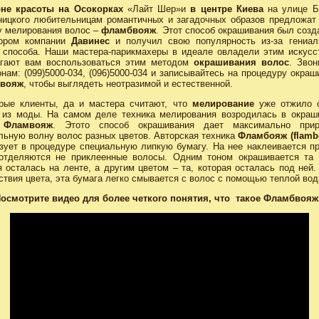
оне красоты на Осокорках
«Лайт Шер»и
в центре Киева
на улице Б
ицкого любительницам романтичных и загадочных образов предложат
у мелирования волос –
фламбвояж
. Этот способ окрашивания был созд
тором компании
Давинес
и получил свою популярность из-за гениал
 способа. Наши мастера-парикмахеры в идеале овладели этим искусс
гают вам воспользоваться этим методом
окрашивания волос
. Звон
нам: (099)5000-034, (096)5000-034 и записывайтесь на процедуру окраш
вояж
, чтобы выглядеть неотразимой и естественной.
рые клиенты, да и мастера считают, что
мелирование
уже отжило 
из моды. На самом деле техника мелирования возродилась в окраш
с
Фламвояж
. Этото способ окрашивания дает максимально при
льную волну волос разных цветов. Авторская техника
Фламбояж (flamb
зует в процедуре специальную липкую бумагу. На нее наклеивается пр
отделяются не приклеенные волосы. Одним тоном окрашивается та 
я осталась на ленте, а другим цветом – та, которая осталась под ней.
ствия цвета, эта бумага легко смывается с волос с помощью теплой вод
осмотрите видео для более четкого понятия, что такое Фламбвояж