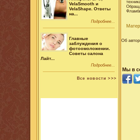
техник
VelaSmooth и
Обраща
VelaShape. Ответы
Фламб
на...
Подробнее...
Матер
Главные
Об автор
заблуждения о
фотоомоложении.
Советы салона
Лайт...
Подробнее...
Мы в с
Все новости >>>