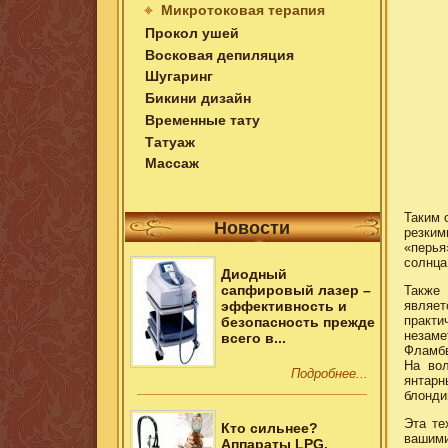
Микротоковая терапия
Прокол ушей
Восковая депиляция
Шугаринг
Бикини дизайн
Временные тату
Татуаж
Массаж
Таким 
Новости
резким
«перья
солнца
Диодный
сапфировый лазер –
Также
являет
эффективность и
практи
безопасность прежде
незаме
всего в...
Фламбв
На вол
Подробнее...
янтарн
блонди
Эта те
Кто сильнее?
вашим
Аппараты LPG,