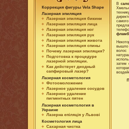
В
сал
Коррекция фигуры Vela Shape
Хмельн
техник
Лазерная эпиляция
дирек
Лазерная эпиляция бикини
самого
Лазерная эпиляция лица
предла
Лазерная эпиляция ног
телефо
фламб
Лазерная эпиляция рук
Лазерная эпиляция живота
Некото
Лазерная эпиляция спины
вышло 
воло
Почему лазерная эпиляция?
натура
Подготовка к процедуре
исполь
лазерной эпиляции.
затем 
Как действует диодный
котора
сапфировый лазер?
воздей
Лазерная косметология
П
Фотоомоложение
Лазерное удаление сосудов
Лазерное удаление
пигментных пятен
Лазерная косметология в
Украине
Лазерна епіляція у Львові
Косметология лица
Сахарная чистка