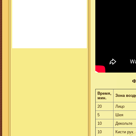
Ф
Время,
Зона возд
мин.
20
Лицо
5
Шея
10
Декольте
10
Кисти рук