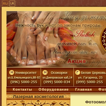
RU
UK
Контакты
Оборудование
Главная
Фот
Лазерная косметология
Фотоомол