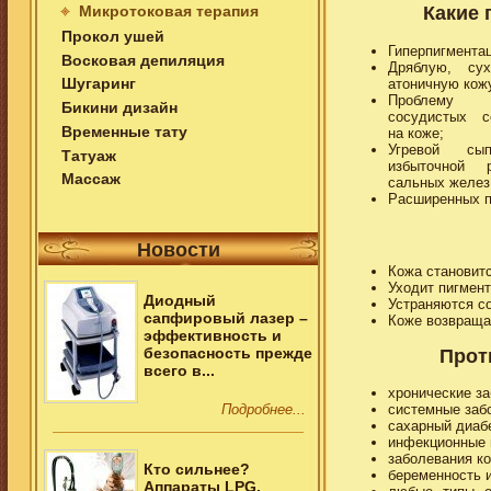
Микротоковая терапия
Какие
Прокол ушей
Гиперпигмента
Восковая депиляция
Дряблую, су
Шугаринг
атоничную кож
Проблему
Бикини дизайн
сосудистых с
Временные тату
на коже;
Угревой с
Татуаж
избыточной р
Массаж
сальных желез
Расширенных п
Новости
Кожа становит
Уходит пигмент
Диодный
Устраняются с
сапфировый лазер –
Коже возвращае
эффективность и
безопасность прежде
Прот
всего в...
хронические за
Подробнее...
системные заб
сахарный диаб
инфекционные 
заболевания ко
Кто сильнее?
беременность 
Аппараты LPG,