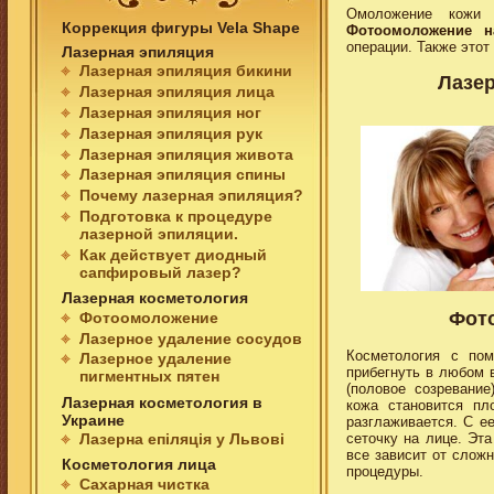
Омоложение кожи 
Коррекция фигуры Vela Shape
Фотоомоложение н
операции. Также это
Лазерная эпиляция
Лазерная эпиляция бикини
Лазер
Лазерная эпиляция лица
Лазерная эпиляция ног
Лазерная эпиляция рук
Лазерная эпиляция живота
Лазерная эпиляция спины
Почему лазерная эпиляция?
Подготовка к процедуре
лазерной эпиляции.
Как действует диодный
сапфировый лазер?
Лазерная косметология
Фото
Фотоомоложение
Лазерное удаление сосудов
Косметология с по
Лазерное удаление
прибегнуть в любом 
пигментных пятен
(половое созревани
Лазерная косметология в
кожа становится пл
Украине
разглаживается. С е
Лазерна епіляція у Львові
сеточку на лице. Эт
все зависит от слож
Косметология лица
процедуры.
Сахарная чистка