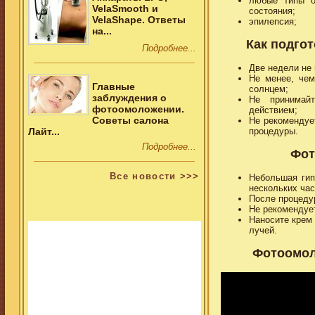
любые типы о
VelaSmooth и
состояния;
VelaShape. Ответы
эпилепсия;
на...
Как подго
Подробнее...
Две недели не
Не менее, чем
Главные
солнцем;
заблуждения о
Не принимайт
фотоомоложении.
действием;
Советы салона
Не рекомендуе
процедуры.
Лайт...
Подробнее...
Фот
Все новости >>>
Небольшая гип
нескольких час
После процедур
Не рекомендуе
Наносите крем
лучей.
Фотоомол