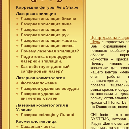
Коррекция фигуры Vela Shape
Лазерная эпиляция
Лазерная эпиляция бикини
Лазерная эпиляция лица
Лазерная эпиляция ног
Лазерная эпиляция рук
Центр красоты и здо
Лазерная эпиляция живота
Шер»
с гордостью пр
Лазерная эпиляция спины
Вам окрашивани
помощью новейших р
Почему лазерная эпиляция?
области парикм
Подготовка к процедуре
искусства – краски
лазерной эпиляции.
Почему именно 
Как действует диодный
косметики для воло
сапфировый лазер?
нашего центра имею
опыт работы 
Лазерная косметология
парикмахерских у
Фотоомоложение
провели тщательн
Лазерное удаление сосудов
рынка красок и средс
Лазерное удаление
за волосами и сдел
пользу оптимального
пигментных пятен
краски CHI Ionic. В
Лазерная косметология в
на Осокорках
, возл
Украине
Лазерна епіляція у Львові
CHI Ionic – это ш
SYSTEMS, которая 
Косметология лица
Фарук Шами стал сам
Сахарная чистка
изделия для ухода з