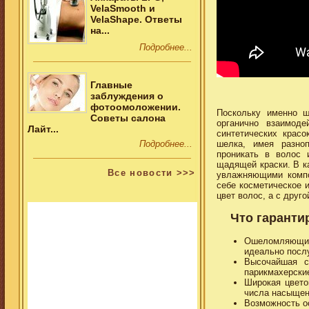
VelaSmooth и
VelaShape. Ответы
на...
Подробнее...
Главные
заблуждения о
фотоомоложении.
Поскольку именно ш
Советы салона
органично взаимод
Лайт...
синтетических крас
Подробнее...
шелка, имея разно
проникать в волос 
щадящей краски. В к
Все новости >>>
увлажняющими компо
себе косметическое 
цвет волос, а с друг
Что гаранти
Ошеломляющий
идеально посл
Высочайшая с
парикмахерски
Широкая цвето
числа насыщен
Возможность ос