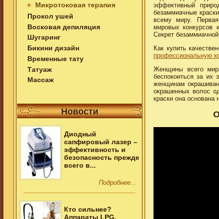
Микротоковая терапия
эффективный приро
безаммиачные краски
Прокол ушей
всему миру. Первая
Восковая депиляция
мировых конкурсов 
Секрет безаммиачной 
Шугаринг
Бикини дизайн
Как купить качестве
профессиональную ко
Временные тату
Татуаж
Женщины всего мир
беспокоиться за их 
Массаж
женщинам окрашиван
окрашенных волос од
краски она основана 
Новости
О
Диодный
сапфировый лазер –
эффективность и
безопасность прежде
всего в...
Подробнее...
Кто сильнее?
Аппараты LPG,