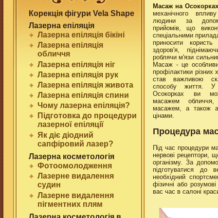
Масаж на Осокорка
Корекція фігури Vela Shape
механічного вплив
людини за допом
Лазерна епiляцiя
прийомів, що вико
Лазерна епiляцiя бiкiнi
спеціальними прилад
приносити користь
Лазерна епiляцiя
здоров'я, піднімаю
обличчя
роблячи м'язи сильни
Лазерна епiляцiя нiг
Масаж - це особливи
профілактики різних 
Лазерна епiляцiя рук
став важливою ск
Лазерна епiляцiя живота
способу життя. У
Осокорках ви мож
Лазерна епiляцiя спини
масажем обличчя,
Чому лазерна епiляцiя?
масажем, а також а
Пiдготовка до процедури
цінами.
лазерної епiляцiї
Процедура мас
Як дiє дiодний
сапфіровий лазер?
Під час процедури м
нервові рецептори, щ
Лазерна косметологiя
організму. За допом
Фотоомолодження
підготуватися до 
Лазерне видалення
необхідний спортсм
фізичні або розумов
судин
вас час в салоні крас
Лазерне видалення
пігментних плям
Лазерна косметологiя в