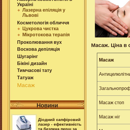
Українi
Лазерна епіляція у
Львові
Косметологія обличчя
Цукрова чистка
Мiкротокова терапiя
Проколювання вух
Масаж. Ціна в 
Воскова депіляція
Шугарінг
Масаж
Бікіні дизайн
Тимчасовi тату
Антицелюлітн
Татуаж
Масаж
Загальнопроф
Масаж стоп
Новини
Масаж ніг
Дiодний сапфiровий
лазер - ефективнiсть
та безпека перш за