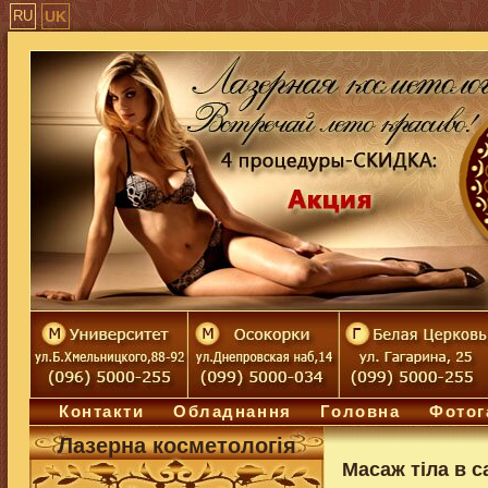
RU
UK
Контакти
Обладнання
Головна
Фотог
Лазерна косметологiя
Масаж тіла в с