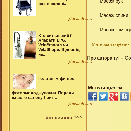
Масаж рук
все в салонi...
Масаж спини
Докладніше...
Масаж комірце
Хто сильніший?
Апарати LPG,
Материал опублико
VelaSmooth чи
VelaShape. Відповіді
на...
Про автора тут - G
Докладніше...
Головні міфи про
Мы в соцсетях
фотоомолоджування. Поради
нашого салону Лайт...
Докладніше...
Всi новини >>>