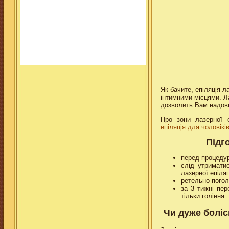
Як бачите, епіляція 
інтимними місцями. Ла
дозволить Вам надов
Про зони лазерної 
епіляція для чоловіків
Підг
перед процедур
слід утримати
лазерної епіляц
ретельно поголи
за 3 тижні пер
тільки гоління.
Чи дуже болі