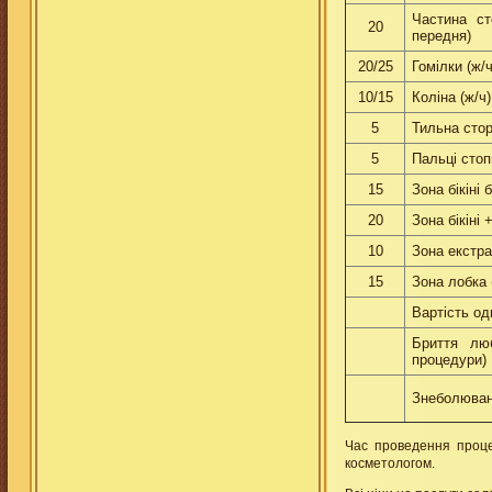
Частина ст
20
передня)
20/25
Гомiлки (ж/ч
10/15
Колiна (ж/ч)
5
Тильна стор
5
Пальцi стоп
15
Зона бiкiнi 
20
Зона бiкiнi +
10
Зона екстра-
15
Зона лобка 
Вартiсть од
Бриття люб
процедури)
Знеболюван
Час проведення проце
косметологом.