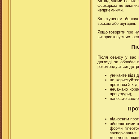
За відгуками наших 
Осокорках не виклика
неприємними.
За ступенем болючос
воском або шугарінг.
Якщо говорити про чу
використовується осо
Пі
Після сеансу у вас 
догляді за обробле
рекомендується дотр
уникайте відві
не користуйте
протягом 3-х д
небажано корис
процедури);
наносьте зволо
Про
відносним прот
абсолютними пр
форми гіпертон
захворювання 
депіляцію, якщ