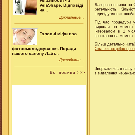
VelaSmooth чи
Лазерна епіляція на 
VelaShape. Відповіді
ретельність. Кільк
на...
індивідуальних особл
Докладніше...
Під час процедури у
виросли на момент 
інтервалом в 1 міс
Головні міфи про
зростання на момент 
Більш детально читай
фотоомолоджування. Поради
Скільки потрібно про
нашого салону Лайт...
Докладніше...
Звертаючись в нашу кл
Всi новини >>>
з видалення небажано