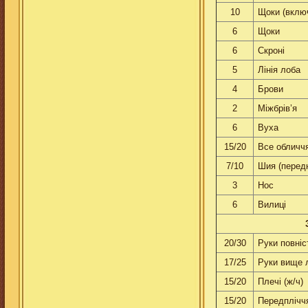
10
Щоки (вклю
6
Щоки
6
Скронi
5
Лiнiя лоба
4
Брови
2
Мiжбрiв’я
6
Вуха
15/20
Все обличчя
7/10
Шия (передн
3
Нос
6
Вилицi
20/30
Руки повнiс
17/25
Руки вище л
15/20
Плечi (ж/ч)
15/20
Передплiччя