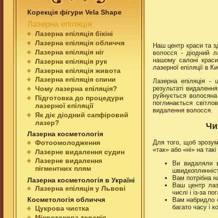
Корекція фігури Vela Shape
Лазерна епiляцiя
Лазерна епiляцiя бiкiнi
Лазерна епiляцiя обличчя
Наш центр краси та 
Лазерна епiляцiя нiг
волосся - діодний л
нашому салоні краси
Лазерна епiляцiя рук
лазерної епіляції в К
Лазерна епiляцiя живота
Лазерна епiляцiя спини
Лазерна епіляція -
результаті видаленн
Чому лазерна епiляцiя?
руйнується волосяна
Пiдготовка до процедури
поглинається світл
лазерної епiляцiї
видалення волосся.
Як дiє дiодний сапфіровий
лазер?
Чи
Лазерна косметологiя
Фотоомолодження
Для того, щоб зрозумі
«так» або «ні» на такі
Лазерне видалення судин
Лазерне видалення
Ви видаляли 
пігментних плям
швидкоплинніст
Вам потрібна 
Лазерна косметологiя в Українi
Ваш центр лаз
Лазерна епіляція у Львові
числі і із-за п
Косметологія обличчя
Вам набридло с
багато часу і к
Цукрова чистка
Мiкротокова терапiя