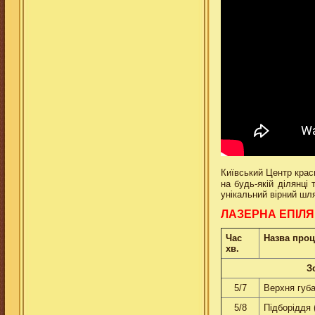
Київський Центр крас
на будь-якій ділянці 
унікальний вірний шл
ЛАЗЕРНА ЕПІЛЯЦ
Час
Назва про
хв.
З
5/7
Верхня губа
5/8
Пiдборiддя 