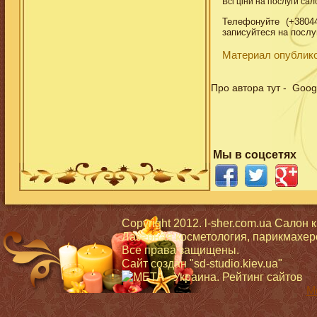
Всі ціни на послуги са
Телефонуйте (+38044)
записуйтеся на послуг
Материал опублико
Про автора тут - Goog
Мы в соцсетях
Copyright 2012. l-sher.com.ua Салон 
Лазерная косметология, парикмахерс
Все права защищены.
Сайт создан
"sd-studio.kiev.ua"
Mo