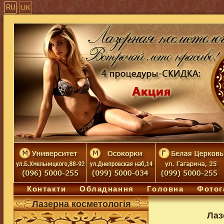
RU
UK
Контакти
Обладнання
Головна
Фотог
Лазерна косметологiя
Лаз