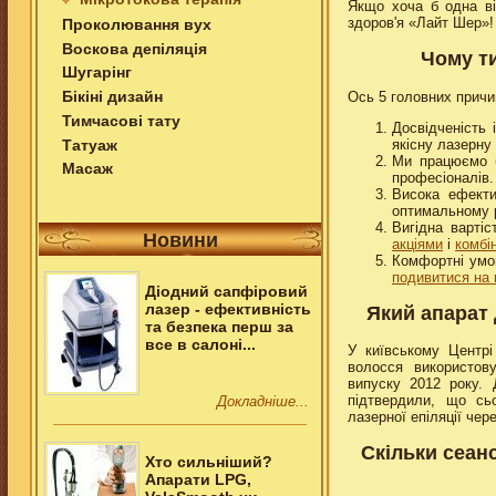
Якщо хоча б одна ві
здоров'я «Лайт Шер»!
Проколювання вух
Воскова депіляція
Чому ти
Шугарінг
Бікіні дизайн
Ось 5 головних причи
Тимчасовi тату
Досвідченість 
Татуаж
якісну лазерну 
Ми працюємо б
Масаж
професіоналів.
Висока ефекти
оптимальному р
Вигідна варті
Новини
акціями
і
комбі
Комфортні умо
подивитися на 
Дiодний сапфiровий
лазер - ефективнiсть
Який апарат 
та безпека перш за
все в салонi...
У київському Центр
волосся використову
випуску 2012 року. 
підтвердили, що сьо
Докладніше...
лазерної епіляції чер
Скільки сеанс
Хто сильніший?
Апарати LPG,