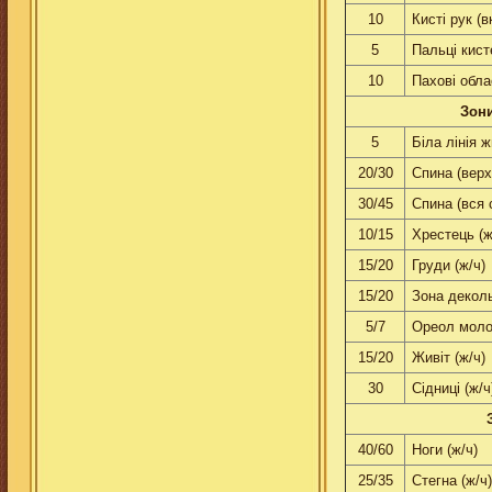
10
Кистi рук (
5
Пальцi кист
10
Паховi обла
Зони
5
Бiла лiнiя ж
20/30
Спина (верх
30/45
Спина (вся 
10/15
Хрестець (ж
15/20
Груди (ж/ч)
15/20
Зона декол
5/7
Ореол моло
15/20
Живiт (ж/ч)
30
Сiдницi (ж/ч
40/60
Ноги (ж/ч)
25/35
Стегна (ж/ч)